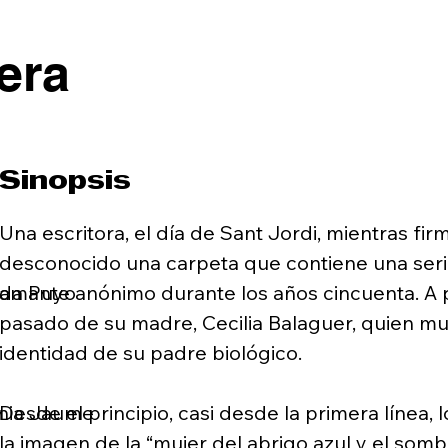
era
Sinopsis
Una escritora, el día de Sant Jordi, mientras fi
desconocido una carpeta que contiene una seri
da Puyo

amante anónimo durante los años cincuenta. A par
pasado de su madre, Cecilia Balaguer, quien mur
identidad de su padre biológico.

̀nia Jaume

Desde el principio, casi desde la primera línea, 
la imagen de la “mujer del abrigo azul y el somb