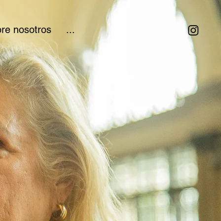
re nosotros
...