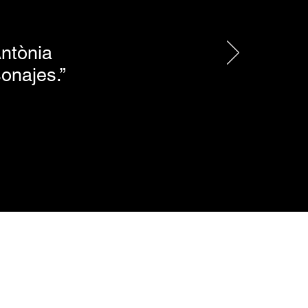
Antònia
onajes.”