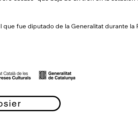
l que fue diputado de la Generalitat durante la R
el régimen? Y, por otro lado, ¿quién es el padr
un amante de su madre? ¿Cómo murió su madre: s
oda esta trama el escritor Albert Camus y Walte
a infructuosa? ¿Ficción o realidad?

ad, y cada uno tiene un punto de vista, como los 
r más información. No hay coincidencias en las 
memoria de manera distinta. Todo puede tener una
osier
ién confiará en su investigación? ¿Quién le dice l
y alguien entre el público que pueda ayudar a e
tístico, decide volver a escribir una nueva obra 