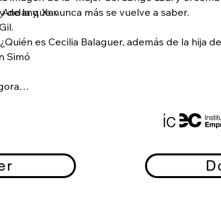
 Andany, Xavi 
y de la que nunca más se vuelve a saber.

l.

¿Quién es Cecilia Balaguer, además de la hija de
n Simó

Pere Balaguer? ¿Una agente doble? ¿Una espía d
escritora: el hombre que ella siempre creyó o 
gora

accidente o asesinato? ¿Qué tienen que ver en t
Benjamin? ¿Un enigma, un misterio, una búsqued
avedra 

La ficción puede ser tan compleja como la realid
ón: Montse 
personajes a quienes ella interroga para obtene
confidencias; cada persona ve la historia y la 
er
D
interpretación doble, triple o poliédrica. ¿En qu
a estación de 
absoluta? Pero, ¿existe la verdad absoluta? ¿Ha
escritora que, tras años de silencio y bloqueo ar
continuar indagando sobre sus orígenes?
