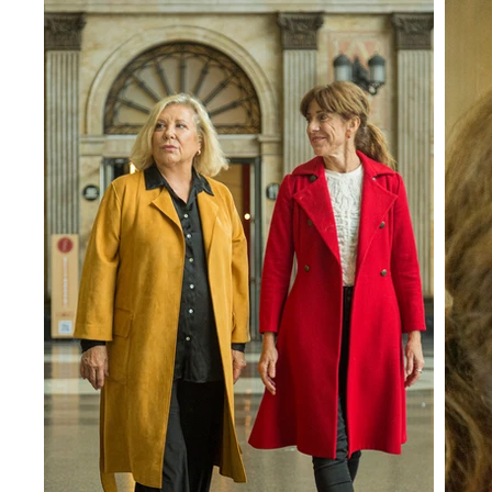
Producción ejecutiva: Júlia Sim
G. Rovelló

Distribución: Guillem Albasanz

Comunicación: Martina Soler

Una producción de Cassandra P
Artístics con el apoyo del Dep
Cultura de la Generalitat de Cat
ICEC