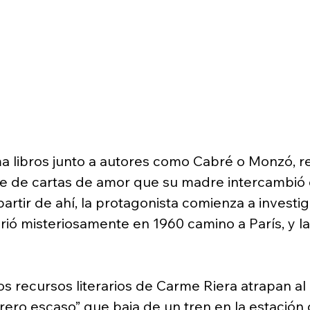
rma libros junto a autores como Cabré o Monzó, r
e de cartas de amor que su madre intercambió 
tir de ahí, la protagonista comienza a investiga
ió misteriosamente en 1960 camino a París, y la
los recursos literarios de Carme Riera atrapan al
rero escaso” que baja de un tren en la estación 