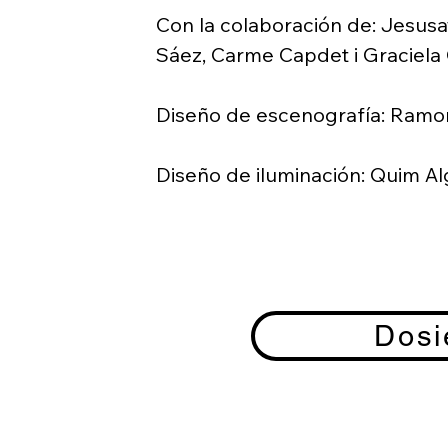
Con la colaboración de: Jesusa
Sáez, Carme Capdet i Graciela Gi
Diseño de escenografía: Ramo
Diseño de iluminación: Quim Al
Diseño espacio sonoro: Joan Al
Alumna en prácticas de direcci
Basart

Dosi
Fotógrafo de las imágenes de l
Portbou: Antoni Prat Puig
