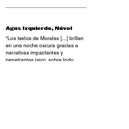
Agus Izquierdo, Núvol
“Los textos de Morales [...] brillan
en una noche oscura gracias a
narrativas impactantes y
penetrantes pero, sobre todo,
fascinantes, cercanas y, por ello,
catárticas y reveladoras. […] Una
obra tranquila, reflexiva y
pausada, que busca la belleza de
lo pequeño.”