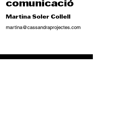
comunicació
Martina Soler Collell
martina@cassandraprojectes.com
Contacte
admin@cassandraprojectes.com
L'equip
Amb el suport de