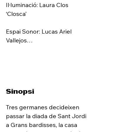
Il·luminació: Laura Clos 
‘Closca’

Espai Sonor: Lucas Ariel 
Vallejos

Ajudantia de direcció: Carla 
Coll

Fotografia: Paco Amate

Sinopsi
Producció executiva: Maria G. 
Tres germanes decideixen 
Rovelló i Júlia Simó Puyo

passar la diada de Sant Jordi 
a Grans bardisses, la casa 
Agraïments: Maria Casellas, 