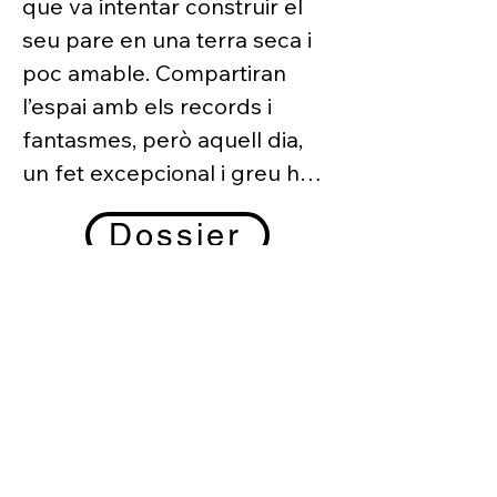
que va intentar construir el 
Joan Yago, Clàudia Cedó, 
seu pare en una terra seca i 
Bàrbara Mestanza, Sílvia 
poc amable. Compartiran 
Artigas i Guillem Rodríguez

l’espai amb els records i 
fantasmes, però aquell dia, 
Producció: Cassandra 
un fet excepcional i greu ho 
Projectes Artístics, Teatre 
capgirarà tot i farà que les 
lliure, Festival Grec i 
Dossier
seves vides agafin, 
Descartable Teatre
vertiginosament, un nou 
rumb.
Contacte