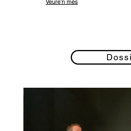
Veure'n més
Doss