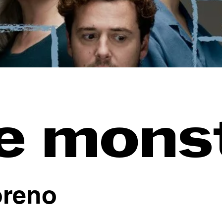
e mons
oreno