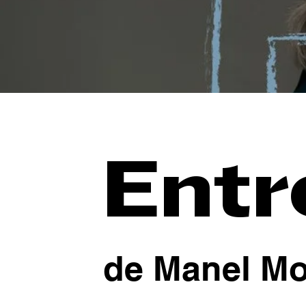
Entr
de Manel M