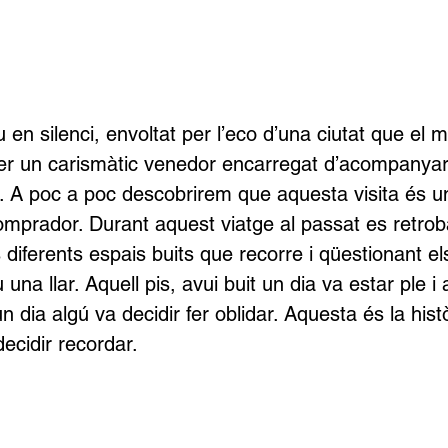
en silenci, envoltat per l’eco d’una ciutat que el 
er un carismàtic venedor encarregat d’acompanyar-
. A poc a poc descobrirem que aquesta visita és u
comprador. Durant aquest viatge al passat es retrob
 diferents espais buits que recorre i qüestionant el
na llar. Aquell pis, avui buit un dia va estar ple i 
dia algú va decidir fer oblidar. Aquesta és la histò
decidir recordar.