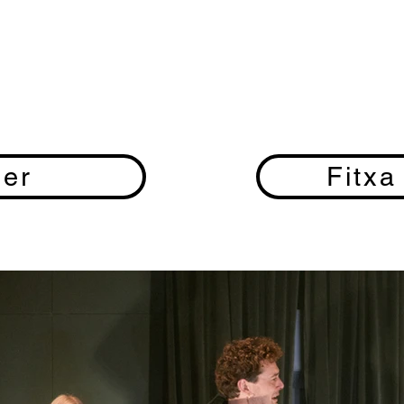
ier
Fitxa