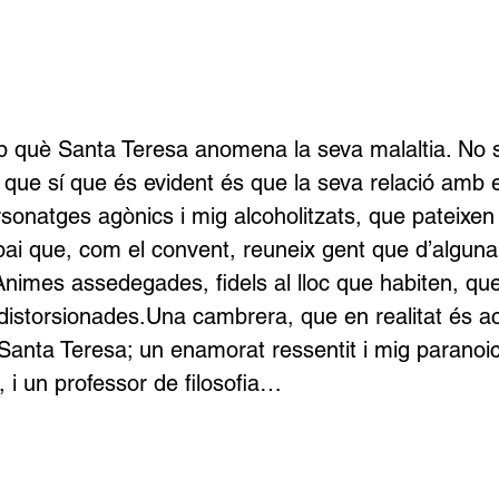
 què Santa Teresa anomena la seva malaltia. No 
que sí que és evident és que la seva relació amb e
ersonatges agònics i mig alcoholitzats, que pateixen
pai que, com el convent, reuneix gent que d’alguna
 Ànimes assedegades, fidels al lloc que habiten, qu
 distorsionades.Una cambrera, que en realitat és act
Santa Teresa; un enamorat ressentit i mig paranoi
, i un professor de filosofia…