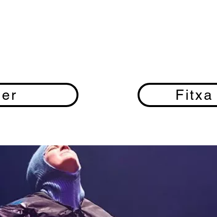
ier
Fitxa