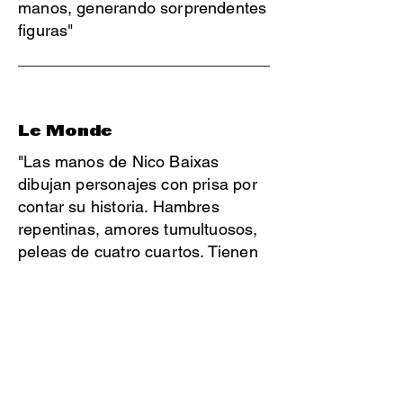
manos, generando sorprendentes
figuras"
Le Monde
"Las manos de Nico Baixas
dibujan personajes con prisa por
contar su historia. Hambres
repentinas, amores tumultuosos,
peleas de cuatro cuartos. Tienen
la brutalidad de dinosaurios y la
languidez de las plumas"
The New York Times