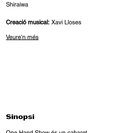
Shiraiwa
Creació musical:
 Xavi Lloses
Veure'n més
Sinopsi
One Hand Show és un cabaret 